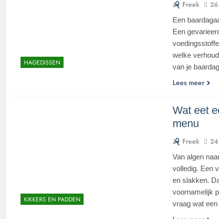
Freek
26
Een baardagaam
Een gevarieerd
voedingsstoffe
welke verhoudi
HAGEDISSEN
van je baard
Lees meer
Wat eet e
menu
Freek
24
Van algen naar
volledig. Een 
en slakken. Dat
voornamelijk p
KIKKERS EN PADDEN
vraag wat een