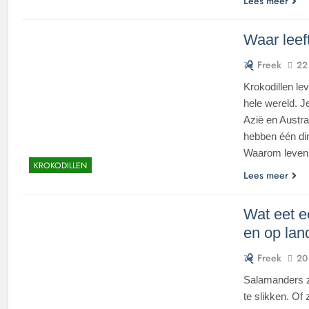
Lees meer
Waar leef
Freek
22
Krokodillen le
hele wereld. J
Azië en Austra
hebben één di
Waarom leven 
KROKODILLEN
Lees meer
Wat eet e
en op lan
Freek
20
Salamanders zi
te slikken. Of