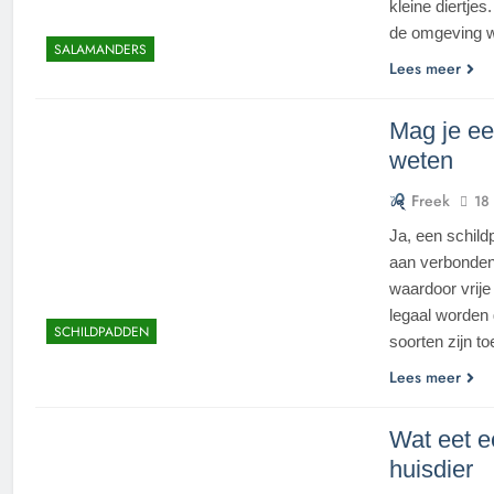
kleine diertjes
de omgeving w
SALAMANDERS
Lees meer
Mag je ee
weten
Freek
18
Ja, een schild
aan verbonden.
waardoor vrije
legaal worden
SCHILDPADDEN
soorten zijn 
Lees meer
Wat eet ee
huisdier