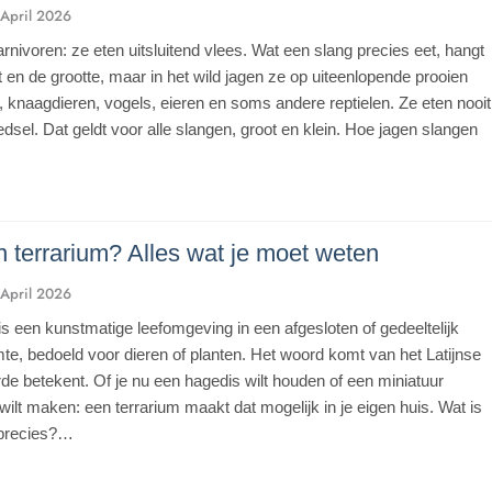
 April 2026
arnivoren: ze eten uitsluitend vlees. Wat een slang precies eet, hangt
t en de grootte, maar in het wild jagen ze op uiteenlopende prooien
, knaagdieren, vogels, eieren en soms andere reptielen. Ze eten nooit
edsel. Dat geldt voor alle slangen, groot en klein. Hoe jagen slangen
n terrarium? Alles wat je moet weten
 April 2026
is een kunstmatige leefomgeving in een afgesloten of gedeeltelijk
mte, bedoeld voor dieren of planten. Het woord komt van het Latijnse
arde betekent. Of je nu een hagedis wilt houden of een miniatuur
wilt maken: een terrarium maakt dat mogelijk in je eigen huis. Wat is
 precies?…