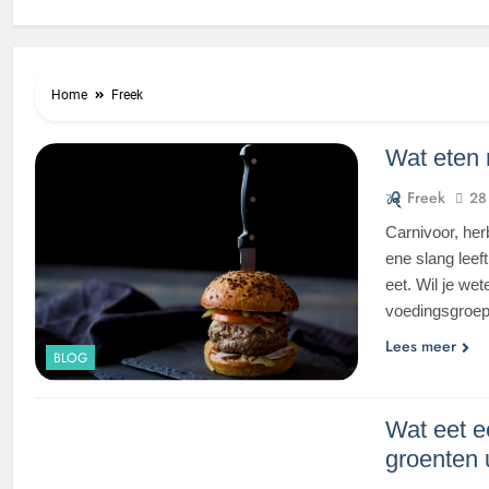
Home
Freek
Wat eten r
Freek
28
Carnivoor, her
ene slang leeft
eet. Wil je we
voedingsgroepe
Lees meer
BLOG
Wat eet e
groenten 