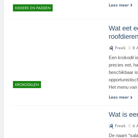
Lees meer
KIKKERS EN PADDEN
Wat eet e
roofdiere
Freek
8 
Een krokodil is
precies eet, ha
beschikbaar is.
opportunistisc
KROKODILLEN
Het menu van 
Lees meer
Wat is ee
Freek
6 
De naam “salam