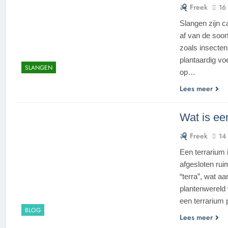
Freek
16
Slangen zijn c
af van de soor
zoals insecten
plantaardig vo
SLANGEN
op…
Lees meer
Wat is ee
Freek
14
Een terrarium 
afgesloten rui
“terra”, wat a
plantenwereld 
een terrarium
BLOG
Lees meer