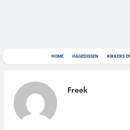
Skip
to
content
Rept
HOME
HAGEDISSEN
KIKKERS E
Freek