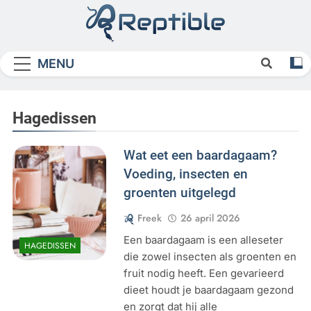
Skip
to
content
Reptible
MENU
Hagedissen
Wat eet een baardagaam?
Voeding, insecten en
groenten uitgelegd
Freek
26 april 2026
Een baardagaam is een alleseter
HAGEDISSEN
die zowel insecten als groenten en
fruit nodig heeft. Een gevarieerd
dieet houdt je baardagaam gezond
en zorgt dat hij alle