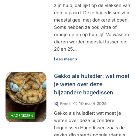
zijn huid, dat lijkt op de vlekken van
een luipaard. Deze hagedissen zijn
meestal geel met donkere stippen.
Soms hebben ze ook witte of
oranje delen op hun lijf. Volwassen
dieren worden meestal tussen de
20 en 25…
Lees meer
Gekko als huisdier: wat moet
je weten over deze
bijzondere hagedissen
Freek
10 maart 2026
Gekko als huisdier: wat moet je
HAGEDISSEN
weten over deze bijzondere
hagedissen Hagedissen zoals de
gekko zijn steeds populairder als