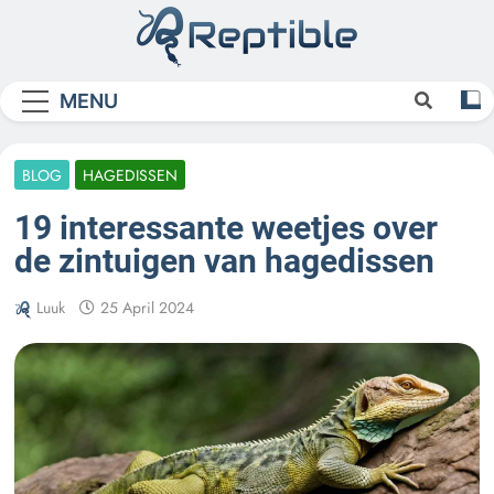
Skip
to
content
Reptible
MENU
BLOG
HAGEDISSEN
19 interessante weetjes over
de zintuigen van hagedissen
Luuk
25 April 2024