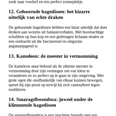
zoek naar voedsel en een perfect zonneplekje.
12. Gehoornde hagedissen: het bizarre
uiterlijk van echte draken
De gehoornde hagedissen hebben een bizar uiterlijk dat doet
denken aan wezens uit fantasieverhalen. Met hoornachtige
schubben op hun kop en een gedrongen lichaam stralen ze
een oerkracht uit die fascinerend en enigszins
angstaanjagend is.
13. Kameleon: de meester in vermomming
De kameleon staat bekend als de ultieme meester in
vermomming door zijn vermogen om van kleur te
veranderen en zo perfect op te gaan in zijn omgeving. Met
grote ogen die onafhankelijk van elkaar kunnen bewegen,
speurt hij zijn prooi op terwijl hij zich camoufleert tegen
roofdieren.
14. Smaragdboomboa: juweel onder de
klimmende hagedissen
De smaragdboomboa is een prachtige hagedis met een