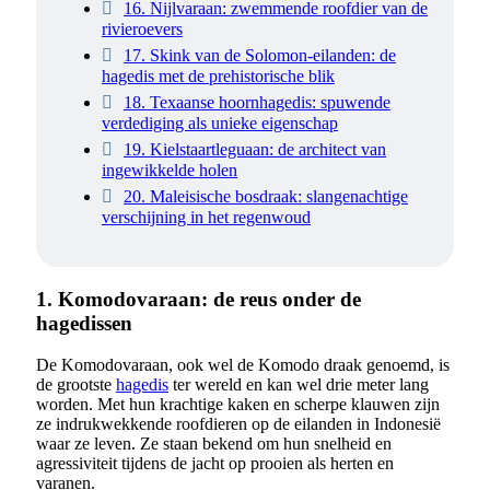
16. Nijlvaraan: zwemmende roofdier van de
rivieroevers
17. Skink van de Solomon-eilanden: de
hagedis met de prehistorische blik
18. Texaanse hoornhagedis: spuwende
verdediging als unieke eigenschap
19. Kielstaartleguaan: de architect van
ingewikkelde holen
20. Maleisische bosdraak: slangenachtige
verschijning in het regenwoud
1. Komodovaraan: de reus onder de
hagedissen
De Komodovaraan, ook wel de Komodo draak genoemd, is
de grootste
hagedis
ter wereld en kan wel drie meter lang
worden. Met hun krachtige kaken en scherpe klauwen zijn
ze indrukwekkende roofdieren op de eilanden in Indonesië
waar ze leven. Ze staan bekend om hun snelheid en
agressiviteit tijdens de jacht op prooien als herten en
varanen.