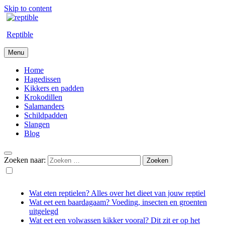
Skip to content
Reptible
Menu
Home
Hagedissen
Kikkers en padden
Krokodillen
Salamanders
Schildpadden
Slangen
Blog
Zoeken naar:
Wat eten reptielen? Alles over het dieet van jouw reptiel
Wat eet een baardagaam? Voeding, insecten en groenten
uitgelegd
Wat eet een volwassen kikker vooral? Dit zit er op het