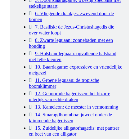
5. Doornstaartagame: woestijnspecialist met
stekelige staart
6. Vliegende draakjes: zwevend door de
bomen
7. Basilisk: de Jezus-Christushagedis die
over water loopt
8. Zwarte leguaan: zonnebaden met een
houding
9. Halsbandleguaan: opvallende halsband
met felle kleuren
10. Baardagame: expressieve en vriendelijke
metgezel
11. Groene leguaan: de tropische
boomklimmer
12. Gehoornde hagedissen: het bizarre
uiterlijk van echte draken
13. Kameleon: de meester in vermomming
14. Smaragdboomboa: juweel onder de
klimmende hagedissen
15. Zuidelijke alligatorhagedis: met pantser
en beet van een alligator