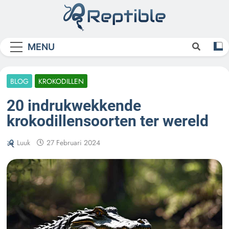
Skip
to
content
Reptible
MENU
BLOG
KROKODILLEN
20 indrukwekkende
krokodillensoorten ter wereld
Luuk
27 Februari 2024