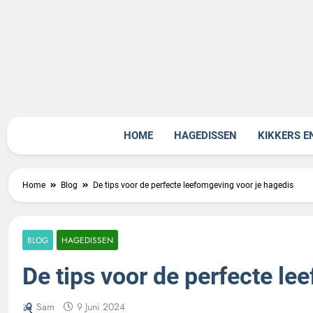
Skip
to
content
Rept
HOME
HAGEDISSEN
KIKKERS E
Home
Blog
De tips voor de perfecte leefomgeving voor je hagedis
BLOG
HAGEDISSEN
De tips voor de perfecte le
Sam
9 Juni 2024