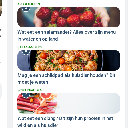
KROKODILLEN
5
e
Wat eet een salamander? Alles over zijn menu
e
in water en op land
SALAMANDERS
m
6
n
n
Mag je een schildpad als huisdier houden? Dit
moet je weten
SCHILDPADDEN
7
Wat eet een slang? Dit zijn hun prooien in het
wild en als huisdier