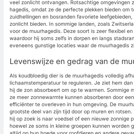
veel zonlicht ontvangen. Rotsachtige omgevingen zo
hagedis, omdat ze de perfecte plekken bieden om t
zuidhellingen en bosranden favoriete leefgebieden
zonlicht bieden. In sommige landen, zoals Zwitserla
voor de muurhagedis. Deze soort is zeer flexibel e
waardoor hij soms zelfs in dorpen en langs stadsra
eveneens gunstige locaties waar de muurhagedis zi
Levenswijze en gedrag van de mu
Als koudbloedig dier is de muurhagedis volledig af
lichaamstemperatuur te reguleren. Je ziet hem da
hij de zon absorbeert om op te warmen. Sommige 
ze meer zonnewarmte kunnen absorberen door een 
efficiënter te overleven in hun omgeving. De muurh
grootste deel van zijn tijd door op muren en rotsen
hij op zoek is naar voedsel of een nieuwe zonnige p
hoewel ze soms in kleine groepen kunnen worden gezie
altijd op hun hoede voor roofdieren en andere geva