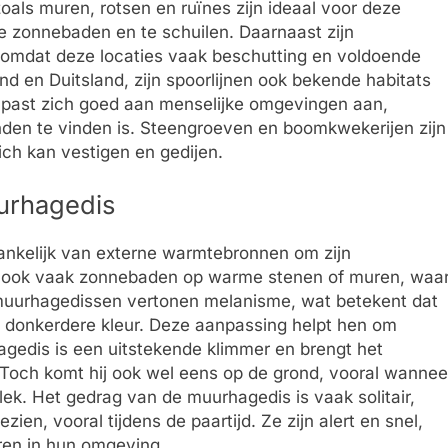
als muren, rotsen en ruïnes zijn ideaal voor deze
e zonnebaden en te schuilen. Daarnaast zijn
, omdat deze locaties vaak beschutting en voldoende
nd en Duitsland, zijn spoorlijnen ook bekende habitats
n past zich goed aan menselijke omgevingen aan,
nden te vinden is. Steengroeven en boomkwekerijen zijn
ch kan vestigen en gedijen.
urhagedis
hankelijk van externe warmtebronnen om zijn
n ook vaak zonnebaden op warme stenen of muren, waa
muurhagedissen vertonen melanisme, wat betekent dat
donkerdere kleur. Deze aanpassing helpt hen om
agedis is een uitstekende klimmer en brengt het
. Toch komt hij ook wel eens op de grond, vooral wannee
lek. Het gedrag van de muurhagedis is vaak solitair,
n, vooral tijdens de paartijd. Ze zijn alert en snel,
ren in hun omgeving.