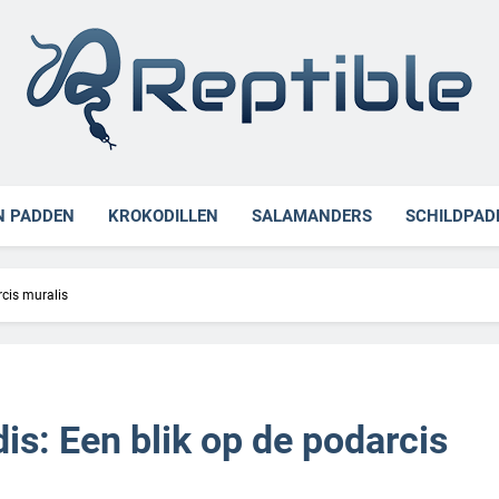
ible
N PADDEN
KROKODILLEN
SALAMANDERS
SCHILDPAD
cis muralis
s: Een blik op de podarcis