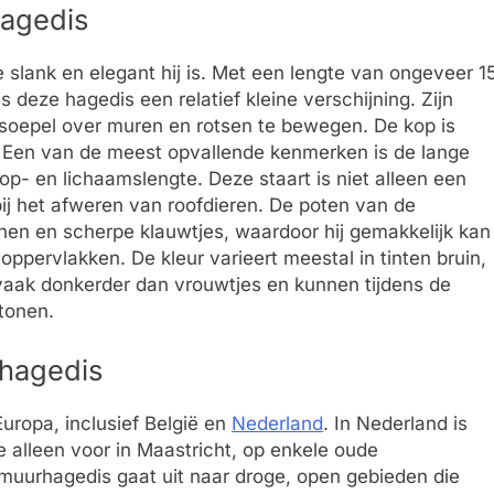
hagedis
 slank en elegant hij is. Met een lengte van ongeveer 1
s deze hagedis een relatief kleine verschijning. Zijn
 soepel over muren en rotsen te bewegen. De kop is
jl. Een van de meest opvallende kenmerken is de lange
p- en lichaamslengte. Deze staart is niet alleen een
bij het afweren van roofdieren. De poten van de
enen en scherpe klauwtjes, waardoor hij gemakkelijk kan
ppervlakken. De kleur varieert meestal in tinten bruin,
n vaak donkerder dan vrouwtjes en kunnen tijdens de
rtonen.
rhagedis
uropa, inclusief België en
Nederland
. In Nederland is
e alleen voor in Maastricht, op enkele oude
muurhagedis gaat uit naar droge, open gebieden die