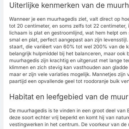
Uiterlijke kenmerken van de muur
Wanneer je een muurhagedis ziet, valt direct op hoe
tot 20 centimeter, en soms zelfs tot 22 centimeter, i
lichaam is plat en gestroomlijnd, wat hem helpt om
smal en plat, perfect aangepast aan zijn levenssti
staart, die variëert van 60% tot wel 200% van de ko
belangrijk hulpmiddel bij het balanceren, maar ook 
muurhagedis zijn krachtig en uitgerust met lange t
klimmen en zich stevig kan vasthouden aan gladde o
maar er zijn vele variaties mogelijk. Mannetjes zij
paartijd een opvallende geel tot roodoranje buik ve
Habitat en leefgebied van de muu
De muurhagedis is te vinden in een groot deel van E
deze soort echter vrij beperkt en komt hij van natur
vestingwerken in het centrum. De voorkeur van de 