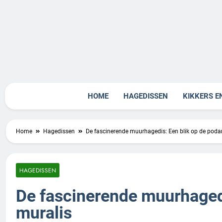
Skip
to
content
Rept
HOME
HAGEDISSEN
KIKKERS E
Home
Hagedissen
De fascinerende muurhagedis: Een blik op de podar
HAGEDISSEN
De fascinerende muurhagedi
muralis