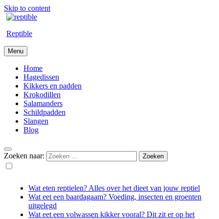
Skip to content
Reptible
Menu
Home
Hagedissen
Kikkers en padden
Krokodillen
Salamanders
Schildpadden
Slangen
Blog
Zoeken naar:
Wat eten reptielen? Alles over het dieet van jouw reptiel
Wat eet een baardagaam? Voeding, insecten en groenten
uitgelegd
Wat eet een volwassen kikker vooral? Dit zit er op het