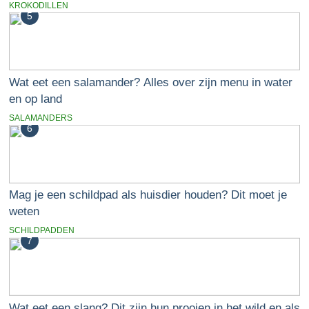
KROKODILLEN
5
Wat eet een salamander? Alles over zijn menu in water
en op land
SALAMANDERS
6
Mag je een schildpad als huisdier houden? Dit moet je
weten
SCHILDPADDEN
7
Wat eet een slang? Dit zijn hun prooien in het wild en als