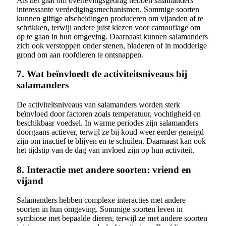
Als het gaat om overlevingsgedrag hebben salamanders
interessante verdedigingsmechanismen. Sommige soorten
kunnen giftige afscheidingen produceren om vijanden af te
schrikken, terwijl andere juist kiezen voor camouflage om
op te gaan in hun omgeving. Daarnaast kunnen salamanders
zich ook verstoppen onder stenen, bladeren of in modderige
grond om aan roofdieren te ontsnappen.
7. Wat beïnvloedt de activiteitsniveaus bij
salamanders
De activiteitsniveaus van salamanders worden sterk
beïnvloed door factoren zoals temperatuur, vochtigheid en
beschikbaar voedsel. In warme periodes zijn salamanders
doorgaans actiever, terwijl ze bij koud weer eerder geneigd
zijn om inactief te blijven en te schuilen. Daarnaast kan ook
het tijdstip van de dag van invloed zijn op hun activiteit.
8. Interactie met andere soorten: vriend en
vijand
Salamanders hebben complexe interacties met andere
soorten in hun omgeving. Sommige soorten leven in
symbiose met bepaalde dieren, terwijl ze met andere soorten