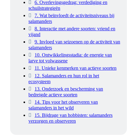
6. Overlevingsgedrag: verdediging en
schuilstrategieën
7. Wat beïnvloedt de activiteitsniveaus bij
salamanders
8. Interactie met andere soorten: vriend en
vijand
9. Invloed van seizoenen op de activiteit van
salamanders
10. Ontwikkelingsstadia: de energie van
larve tot volwassene
11. Unieke kenmerken van actieve soorten
12. Salamanders en hun rol in het
ecosysteem
13. Onderzoek en bescherming van
bedreigde actieve soorten
14. Tips voor het observeren van
salamanders in het wild
15. Bijdrage van hobbisten: salamanders
verzorgen en observeren