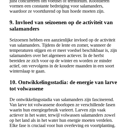
juist concurreren om voedsel of territorium. Roofdieren
vormen een constante bedreiging voor salamanders,
waardoor ze voortdurend op hun hoede moeten zijn.
9. Invloed van seizoenen op de activiteit van
salamanders
Seizoenen hebben een aanzienlijke invloed op de activiteit
van salamanders. Tijdens de lente en zomer, wanneer de
temperaturen stijgen en er meer voedsel beschikbaar is, zijn
salamanders over het algemeen actiever. In de herfst
bereiden ze zich voor op de winter en worden ze minder
actief, om vervolgens in de koudere maanden in een soort
winterslaap te gaan.
10. Ontwikkelingsstadia: de energie van larve
tot volwassene
De ontwikkelingsstadia van salamanders zijn fascinerend.
Van larve tot volwassene doorlopen ze verschillende fasen
waarin hun energiegebruik varieert. Larven zijn vaak
actiever in het water, terwijl volwassen salamanders zowel
op het land als in het water hun energie moeten verdelen.
Elke fase is cruciaal voor hun overleving en voortplanting.