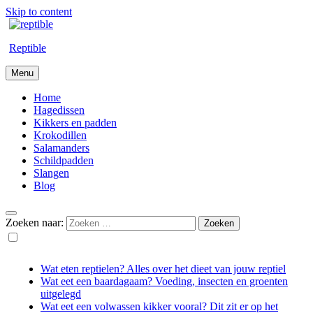
Skip to content
Reptible
Menu
Home
Hagedissen
Kikkers en padden
Krokodillen
Salamanders
Schildpadden
Slangen
Blog
Zoeken naar:
Wat eten reptielen? Alles over het dieet van jouw reptiel
Wat eet een baardagaam? Voeding, insecten en groenten
uitgelegd
Wat eet een volwassen kikker vooral? Dit zit er op het