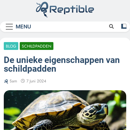
Skip
to
content
Reptible
MENU
BLOG
SCHILDPADDEN
De unieke eigenschappen van
schildpadden
Sam
7 Juni 2024