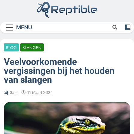
Skip
to
content
Reptible
MENU
BLOG
SLANGEN
Veelvoorkomende
vergissingen bij het houden
van slangen
Sam
11 Maart 2024