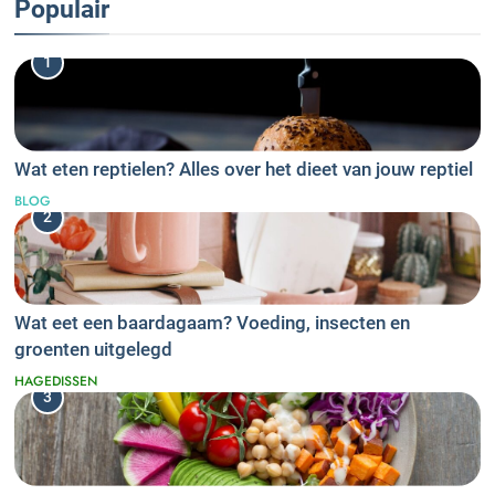
Populair
1
Wat eten reptielen? Alles over het dieet van jouw reptiel
BLOG
2
Wat eet een baardagaam? Voeding, insecten en
groenten uitgelegd
HAGEDISSEN
3