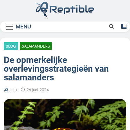
Skip
to
content
Reptible
MENU
BLOG
SALAMANDERS
De opmerkelijke
overlevingsstrategieën van
salamanders
Luuk
26 Juni 2024