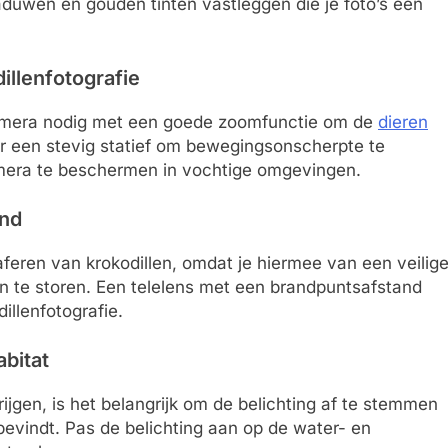
duwen en gouden tinten vastleggen die je foto’s een
illenfotografie
 camera nodig met een goede zoomfunctie om de
dieren
or een stevig statief om bewegingsonscherpte te
mera te beschermen in vochtige omgevingen.
and
raferen van krokodillen, omdat je hiermee van een veilig
n te storen. Een telelens met een brandpuntsafstand
llenfotografie.
abitat
krijgen, is het belangrijk om de belichting af te stemmen
bevindt. Pas de belichting aan op de water- en