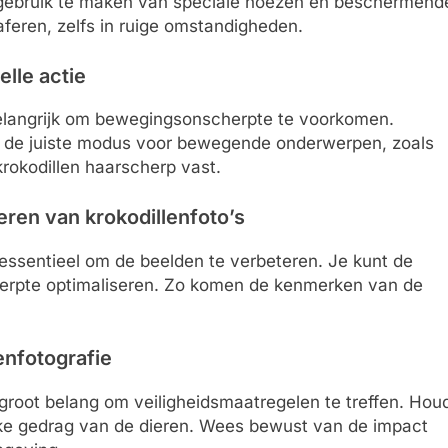
 gebruik te maken van speciale hoezen en beschermend
aferen, zelfs in ruige omstandigheden.
lle actie
t belangrijk om bewegingsonscherpte te voorkomen.
n op de juiste modus voor bewegende onderwerpen, zoals
krokodillen haarscherp vast.
ren van krokodillenfoto’s
essentieel om de beelden te verbeteren. Je kunt de
herpte optimaliseren. Zo komen de kenmerken van de
enfotografie
n groot belang om veiligheidsmaatregelen te treffen. Hou
ijke gedrag van de dieren. Wees bewust van de impact