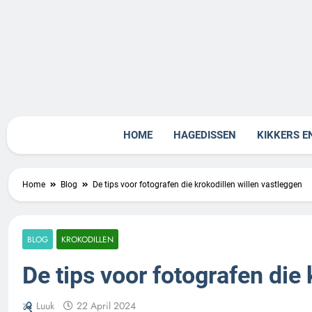
Skip
to
content
Rept
HOME
HAGEDISSEN
KIKKERS E
Home
Blog
De tips voor fotografen die krokodillen willen vastleggen
BLOG
KROKODILLEN
De tips voor fotografen die 
Luuk
22 April 2024