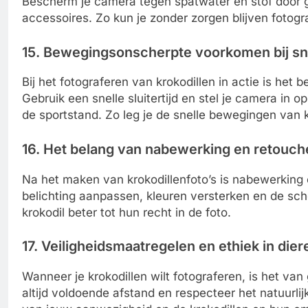
Bescherm je camera tegen spatwater en stof door
accessoires. Zo kun je zonder zorgen blijven fotogr
15. Bewegingsonscherpte voorkomen bij sne
Bij het fotograferen van krokodillen in actie is he
Gebruik een snelle sluitertijd en stel je camera i
de sportstand. Zo leg je de snelle bewegingen van 
16. Het belang van nabewerking en retouche
Na het maken van krokodillenfoto’s is nabewerking 
belichting aanpassen, kleuren versterken en de sc
krokodil beter tot hun recht in de foto.
17. Veiligheidsmaatregelen en ethiek in dier
Wanneer je krokodillen wilt fotograferen, is het va
altijd voldoende afstand en respecteer het natuurl