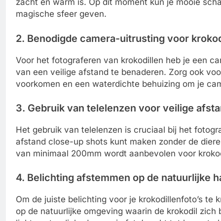
zacht en warm is. Op dit moment kun je mooie scha
magische sfeer geven.
2. Benodigde camera-uitrusting voor krokod
Voor het fotograferen van krokodillen heb je een
van een veilige afstand te benaderen. Zorg ook vo
voorkomen en een waterdichte behuizing om je ca
3. Gebruik van telelenzen voor veilige afst
Het gebruik van telelenzen is cruciaal bij het fotog
afstand close-up shots kunt maken zonder de diere
van minimaal 200mm wordt aanbevolen voor krokodi
4. Belichting afstemmen op de natuurlijke h
Om de juiste belichting voor je krokodillenfoto’s te 
op de natuurlijke omgeving waarin de krokodil zich 