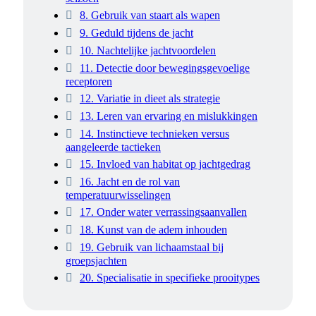
8. Gebruik van staart als wapen
9. Geduld tijdens de jacht
10. Nachtelijke jachtvoordelen
11. Detectie door bewegingsgevoelige
receptoren
12. Variatie in dieet als strategie
13. Leren van ervaring en mislukkingen
14. Instinctieve technieken versus
aangeleerde tactieken
15. Invloed van habitat op jachtgedrag
16. Jacht en de rol van
temperatuurwisselingen
17. Onder water verrassingsaanvallen
18. Kunst van de adem inhouden
19. Gebruik van lichaamstaal bij
groepsjachten
20. Specialisatie in specifieke prooitypes