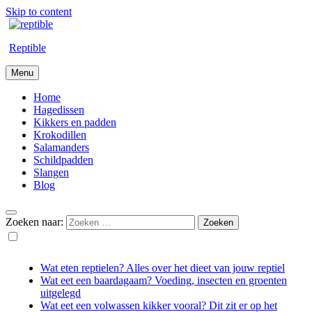
Skip to content
Reptible
Menu
Home
Hagedissen
Kikkers en padden
Krokodillen
Salamanders
Schildpadden
Slangen
Blog
Zoeken naar:
Wat eten reptielen? Alles over het dieet van jouw reptiel
Wat eet een baardagaam? Voeding, insecten en groenten
uitgelegd
Wat eet een volwassen kikker vooral? Dit zit er op het