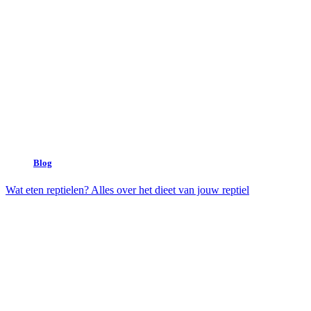
Blog
Wat eten reptielen? Alles over het dieet van jouw reptiel