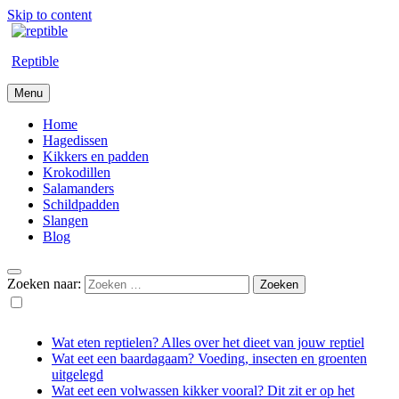
Skip to content
Reptible
Menu
Home
Hagedissen
Kikkers en padden
Krokodillen
Salamanders
Schildpadden
Slangen
Blog
Zoeken naar:
Wat eten reptielen? Alles over het dieet van jouw reptiel
Wat eet een baardagaam? Voeding, insecten en groenten
uitgelegd
Wat eet een volwassen kikker vooral? Dit zit er op het