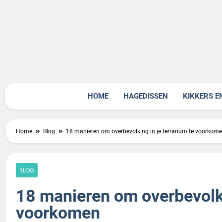
Skip
to
content
Rept
HOME
HAGEDISSEN
KIKKERS E
Home
Blog
18 manieren om overbevolking in je terrarium te voorkom
BLOG
18 manieren om overbevolkin
voorkomen