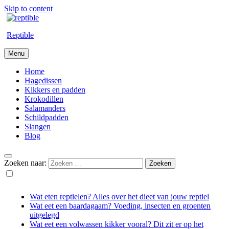
Skip to content
Reptible
Menu
Home
Hagedissen
Kikkers en padden
Krokodillen
Salamanders
Schildpadden
Slangen
Blog
Zoeken naar:
Wat eten reptielen? Alles over het dieet van jouw reptiel
Wat eet een baardagaam? Voeding, insecten en groenten
uitgelegd
Wat eet een volwassen kikker vooral? Dit zit er op het