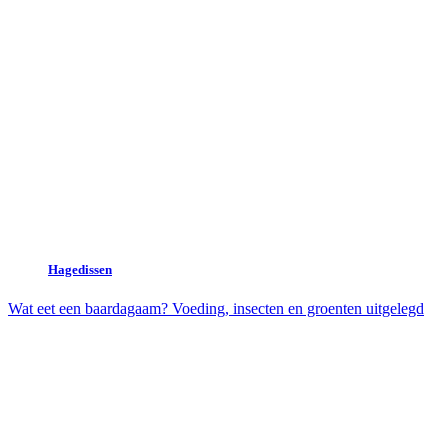
Hagedissen
Wat eet een baardagaam? Voeding, insecten en groenten uitgelegd