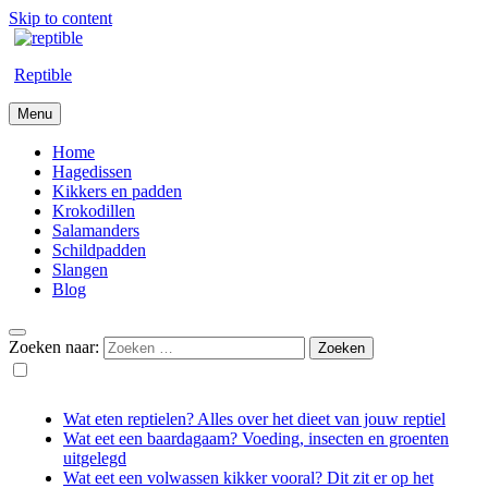
Skip to content
Reptible
Menu
Home
Hagedissen
Kikkers en padden
Krokodillen
Salamanders
Schildpadden
Slangen
Blog
Zoeken naar:
Wat eten reptielen? Alles over het dieet van jouw reptiel
Wat eet een baardagaam? Voeding, insecten en groenten
uitgelegd
Wat eet een volwassen kikker vooral? Dit zit er op het