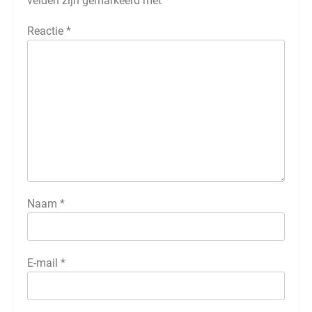
velden zijn gemarkeerd met
*
Reactie
*
Naam
*
E-mail
*