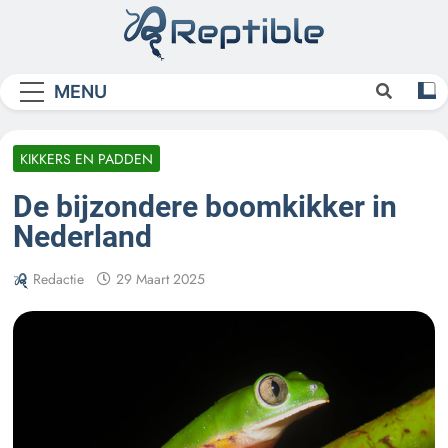
Skip
to
content
Reptible
MENU
KIKKERS EN PADDEN
De bijzondere boomkikker in
Nederland
Redactie
29 Maart 2025