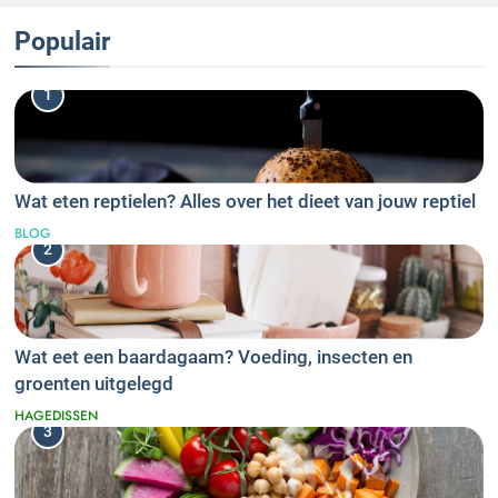
Populair
1
Wat eten reptielen? Alles over het dieet van jouw reptiel
BLOG
2
Wat eet een baardagaam? Voeding, insecten en
groenten uitgelegd
HAGEDISSEN
3