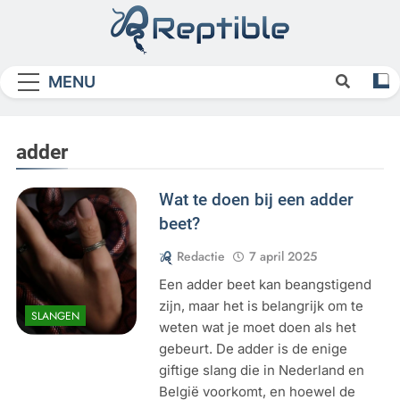
Skip
to
content
Reptible
MENU
adder
Wat te doen bij een adder
beet?
Redactie
7 april 2025
Een adder beet kan beangstigend
zijn, maar het is belangrijk om te
SLANGEN
weten wat je moet doen als het
gebeurt. De adder is de enige
giftige slang die in Nederland en
België voorkomt, en hoewel de