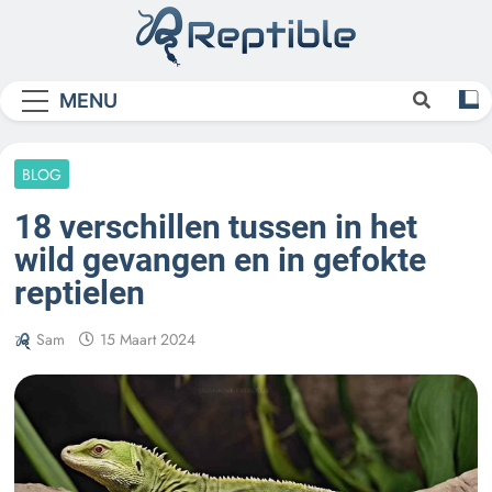
Skip
to
content
Reptible
MENU
BLOG
18 verschillen tussen in het
wild gevangen en in gefokte
reptielen
Sam
15 Maart 2024