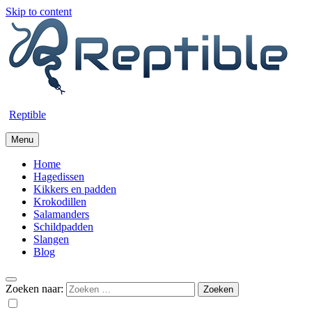
Skip to content
Reptible
Menu
Home
Hagedissen
Kikkers en padden
Krokodillen
Salamanders
Schildpadden
Slangen
Blog
Zoeken naar: