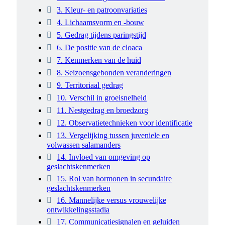
3. Kleur- en patroonvariaties
4. Lichaamsvorm en -bouw
5. Gedrag tijdens paringstijd
6. De positie van de cloaca
7. Kenmerken van de huid
8. Seizoensgebonden veranderingen
9. Territoriaal gedrag
10. Verschil in groeisnelheid
11. Nestgedrag en broedzorg
12. Observatietechnieken voor identificatie
13. Vergelijking tussen juveniele en
volwassen salamanders
14. Invloed van omgeving op
geslachtskenmerken
15. Rol van hormonen in secundaire
geslachtskenmerken
16. Mannelijke versus vrouwelijke
ontwikkelingsstadia
17. Communicatiesignalen en geluiden