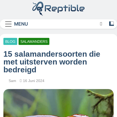
Skip
to
content
Reptible
MENU
BLOG
SALAMANDERS
15 salamandersoorten die
met uitsterven worden
bedreigd
Sam
16 Juni 2024