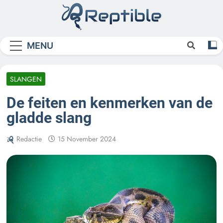
Skip
to
content
Reptible
MENU
SLANGEN
De feiten en kenmerken van de
gladde slang
Redactie
15 November 2024